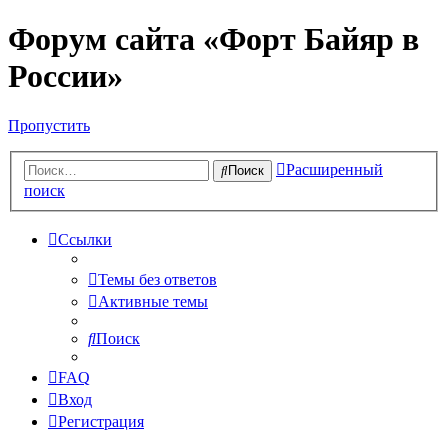
Форум сайта «Форт Байяр в
России»
Пропустить
Расширенный
Поиск
поиск
Ссылки
Темы без ответов
Активные темы
Поиск
FAQ
Вход
Регистрация