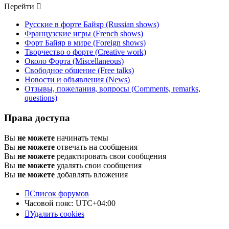
Перейти
Русские в форте Байяр (Russian shows)
Французские игры (French shows)
Форт Байяр в мире (Foreign shows)
Творчество о форте (Creative work)
Около Форта (Miscellaneous)
Свободное общение (Free talks)
Новости и объявления (News)
Отзывы, пожелания, вопросы (Comments, remarks,
questions)
Права доступа
Вы
не можете
начинать темы
Вы
не можете
отвечать на сообщения
Вы
не можете
редактировать свои сообщения
Вы
не можете
удалять свои сообщения
Вы
не можете
добавлять вложения
Список форумов
Часовой пояс:
UTC+04:00
Удалить cookies