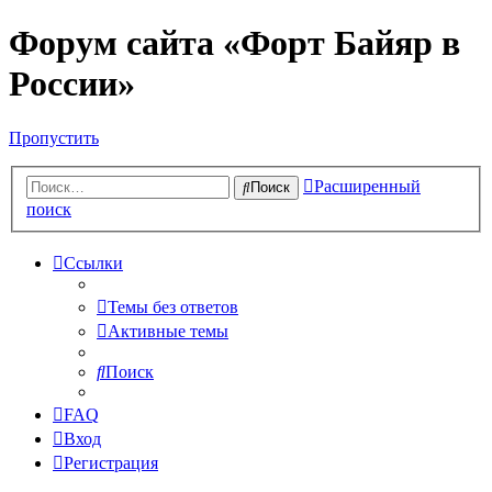
Форум сайта «Форт Байяр в
России»
Пропустить
Расширенный
Поиск
поиск
Ссылки
Темы без ответов
Активные темы
Поиск
FAQ
Вход
Регистрация