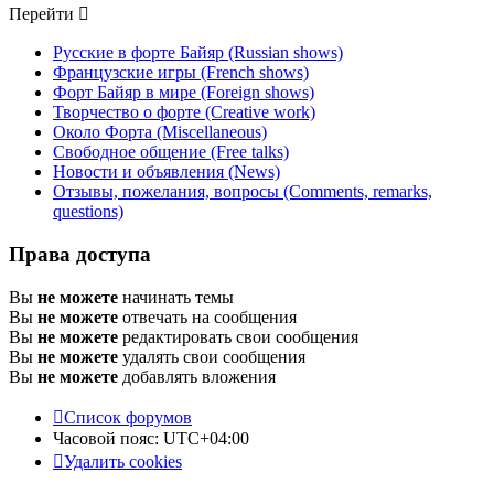
Перейти
Русские в форте Байяр (Russian shows)
Французские игры (French shows)
Форт Байяр в мире (Foreign shows)
Творчество о форте (Creative work)
Около Форта (Miscellaneous)
Свободное общение (Free talks)
Новости и объявления (News)
Отзывы, пожелания, вопросы (Comments, remarks,
questions)
Права доступа
Вы
не можете
начинать темы
Вы
не можете
отвечать на сообщения
Вы
не можете
редактировать свои сообщения
Вы
не можете
удалять свои сообщения
Вы
не можете
добавлять вложения
Список форумов
Часовой пояс:
UTC+04:00
Удалить cookies