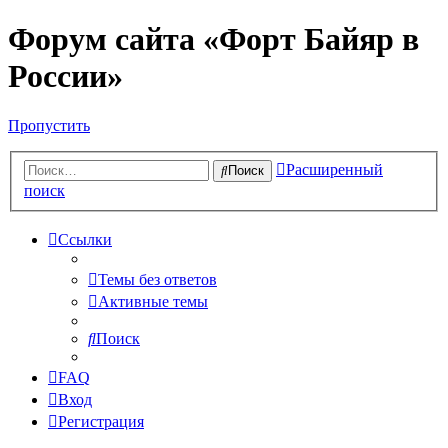
Форум сайта «Форт Байяр в
России»
Пропустить
Расширенный
Поиск
поиск
Ссылки
Темы без ответов
Активные темы
Поиск
FAQ
Вход
Регистрация