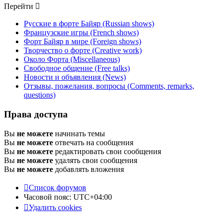
Перейти
Русские в форте Байяр (Russian shows)
Французские игры (French shows)
Форт Байяр в мире (Foreign shows)
Творчество о форте (Creative work)
Около Форта (Miscellaneous)
Свободное общение (Free talks)
Новости и объявления (News)
Отзывы, пожелания, вопросы (Comments, remarks,
questions)
Права доступа
Вы
не можете
начинать темы
Вы
не можете
отвечать на сообщения
Вы
не можете
редактировать свои сообщения
Вы
не можете
удалять свои сообщения
Вы
не можете
добавлять вложения
Список форумов
Часовой пояс:
UTC+04:00
Удалить cookies