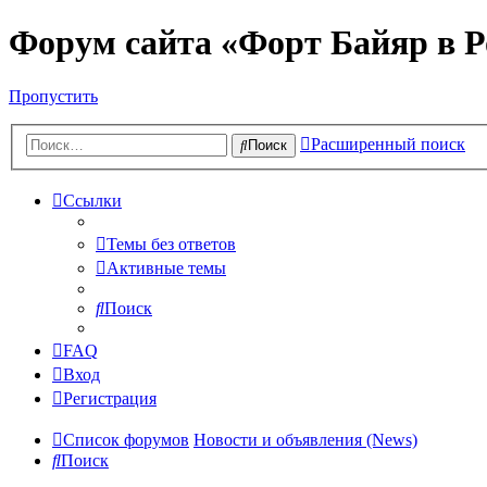
Форум сайта «Форт Байяр в Р
Пропустить
Расширенный поиск
Поиск
Ссылки
Темы без ответов
Активные темы
Поиск
FAQ
Вход
Регистрация
Список форумов
Новости и объявления (News)
Поиск