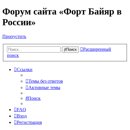
Форум сайта «Форт Байяр в
России»
Пропустить
Расширенный
Поиск
поиск
Ссылки
Темы без ответов
Активные темы
Поиск
FAQ
Вход
Регистрация