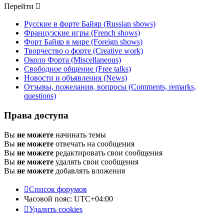
Перейти
Русские в форте Байяр (Russian shows)
Французские игры (French shows)
Форт Байяр в мире (Foreign shows)
Творчество о форте (Creative work)
Около Форта (Miscellaneous)
Свободное общение (Free talks)
Новости и объявления (News)
Отзывы, пожелания, вопросы (Comments, remarks,
questions)
Права доступа
Вы
не можете
начинать темы
Вы
не можете
отвечать на сообщения
Вы
не можете
редактировать свои сообщения
Вы
не можете
удалять свои сообщения
Вы
не можете
добавлять вложения
Список форумов
Часовой пояс:
UTC+04:00
Удалить cookies