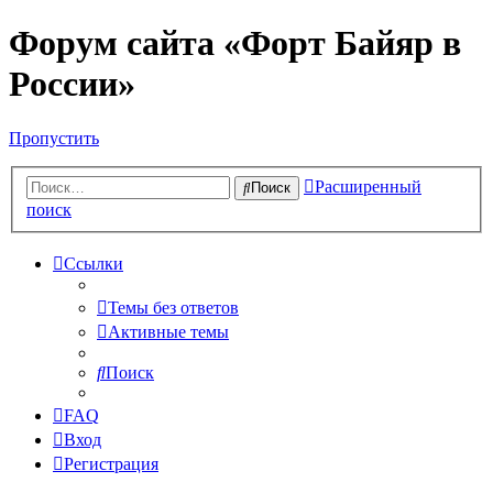
Форум сайта «Форт Байяр в
России»
Пропустить
Расширенный
Поиск
поиск
Ссылки
Темы без ответов
Активные темы
Поиск
FAQ
Вход
Регистрация