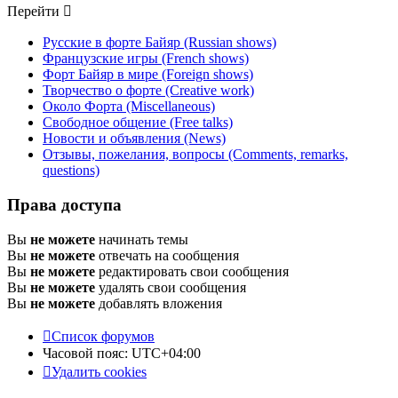
Перейти
Русские в форте Байяр (Russian shows)
Французские игры (French shows)
Форт Байяр в мире (Foreign shows)
Творчество о форте (Creative work)
Около Форта (Miscellaneous)
Свободное общение (Free talks)
Новости и объявления (News)
Отзывы, пожелания, вопросы (Comments, remarks,
questions)
Права доступа
Вы
не можете
начинать темы
Вы
не можете
отвечать на сообщения
Вы
не можете
редактировать свои сообщения
Вы
не можете
удалять свои сообщения
Вы
не можете
добавлять вложения
Список форумов
Часовой пояс:
UTC+04:00
Удалить cookies