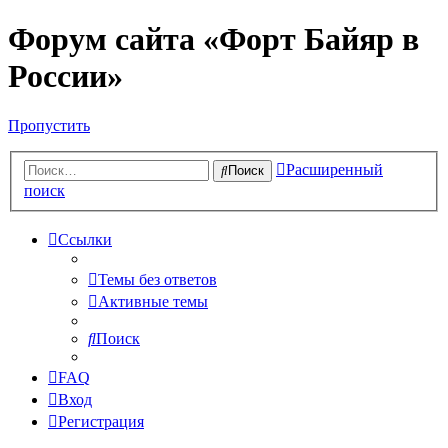
Форум сайта «Форт Байяр в
России»
Пропустить
Расширенный
Поиск
поиск
Ссылки
Темы без ответов
Активные темы
Поиск
FAQ
Вход
Регистрация