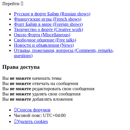
Перейти
Русские в форте Байяр (Russian shows)
Французские игры (French shows)
Форт Байяр в мире (Foreign shows)
Творчество о форте (Creative work)
Около Форта (Miscellaneous)
Свободное общение (Free talks)
Новости и объявления (News)
Отзывы, пожелания, вопросы (Comments, remarks,
questions)
Права доступа
Вы
не можете
начинать темы
Вы
не можете
отвечать на сообщения
Вы
не можете
редактировать свои сообщения
Вы
не можете
удалять свои сообщения
Вы
не можете
добавлять вложения
Список форумов
Часовой пояс:
UTC+04:00
Удалить cookies