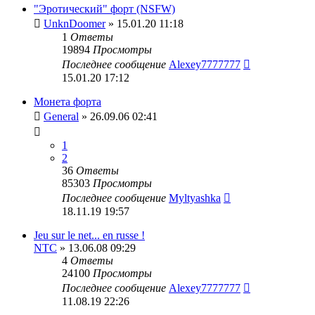
"Эротический" форт (NSFW)
UnknDoomer
» 15.01.20 11:18
1
Ответы
19894
Просмотры
Последнее сообщение
Alexey7777777
15.01.20 17:12
Монета форта
General
» 26.09.06 02:41
1
2
36
Ответы
85303
Просмотры
Последнее сообщение
Myltyashka
18.11.19 19:57
Jeu sur le net... en russe !
NTC
» 13.06.08 09:29
4
Ответы
24100
Просмотры
Последнее сообщение
Alexey7777777
11.08.19 22:26