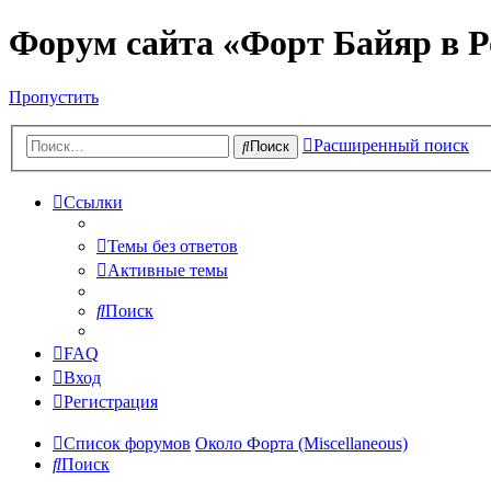
Форум сайта «Форт Байяр в Р
Пропустить
Расширенный поиск
Поиск
Ссылки
Темы без ответов
Активные темы
Поиск
FAQ
Вход
Регистрация
Список форумов
Около Форта (Miscellaneous)
Поиск