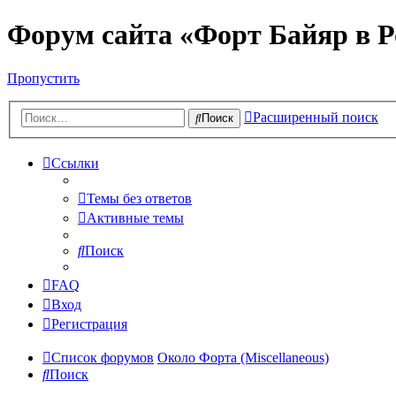
Форум сайта «Форт Байяр в Р
Пропустить
Расширенный поиск
Поиск
Ссылки
Темы без ответов
Активные темы
Поиск
FAQ
Вход
Регистрация
Список форумов
Около Форта (Miscellaneous)
Поиск