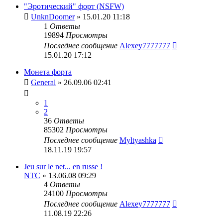
"Эротический" форт (NSFW)
UnknDoomer
» 15.01.20 11:18
1
Ответы
19894
Просмотры
Последнее сообщение
Alexey7777777
15.01.20 17:12
Монета форта
General
» 26.09.06 02:41
1
2
36
Ответы
85302
Просмотры
Последнее сообщение
Myltyashka
18.11.19 19:57
Jeu sur le net... en russe !
NTC
» 13.06.08 09:29
4
Ответы
24100
Просмотры
Последнее сообщение
Alexey7777777
11.08.19 22:26