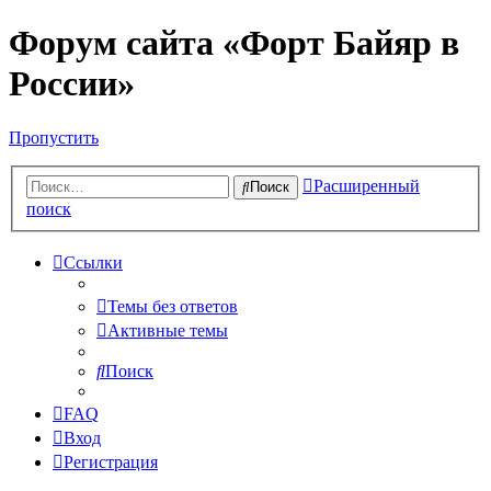
Форум сайта «Форт Байяр в
России»
Пропустить
Расширенный
Поиск
поиск
Ссылки
Темы без ответов
Активные темы
Поиск
FAQ
Вход
Регистрация