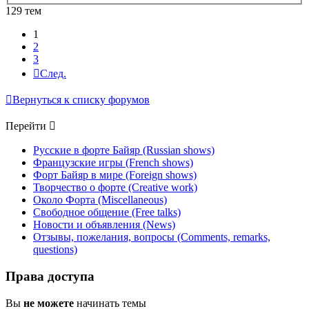
129 тем
1
2
3
След.
Вернуться к списку форумов
Перейти
Русские в форте Байяр (Russian shows)
Французские игры (French shows)
Форт Байяр в мире (Foreign shows)
Творчество о форте (Creative work)
Около Форта (Miscellaneous)
Свободное общение (Free talks)
Новости и объявления (News)
Отзывы, пожелания, вопросы (Comments, remarks,
questions)
Права доступа
Вы
не можете
начинать темы