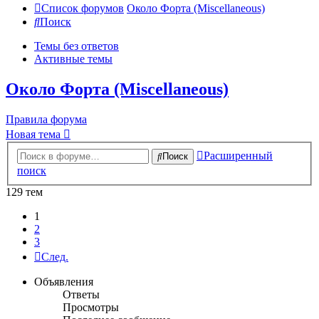
Список форумов
Около Форта (Miscellaneous)
Поиск
Темы без ответов
Активные темы
Около Форта (Miscellaneous)
Правила форума
Новая тема
Расширенный
Поиск
поиск
129 тем
1
2
3
След.
Объявления
Ответы
Просмотры