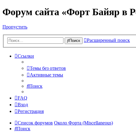
Форум сайта «Форт Байяр в Р
Пропустить
Расширенный поиск
Поиск
Ссылки
Темы без ответов
Активные темы
Поиск
FAQ
Вход
Регистрация
Список форумов
Около Форта (Miscellaneous)
Поиск