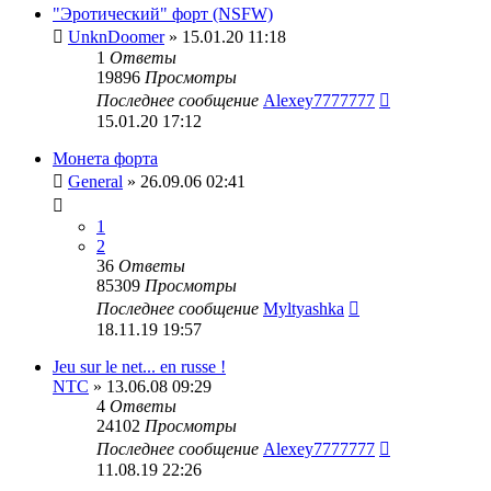
"Эротический" форт (NSFW)
UnknDoomer
» 15.01.20 11:18
1
Ответы
19896
Просмотры
Последнее сообщение
Alexey7777777
15.01.20 17:12
Монета форта
General
» 26.09.06 02:41
1
2
36
Ответы
85309
Просмотры
Последнее сообщение
Myltyashka
18.11.19 19:57
Jeu sur le net... en russe !
NTC
» 13.06.08 09:29
4
Ответы
24102
Просмотры
Последнее сообщение
Alexey7777777
11.08.19 22:26