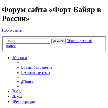
Форум сайта «Форт Байяр в
России»
Пропустить
Расширенный
Поиск
поиск
Ссылки
Темы без ответов
Активные темы
Поиск
FAQ
Вход
Регистрация