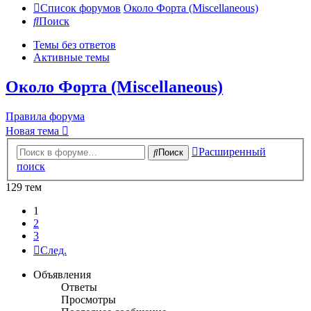
Список форумов
Около Форта (Miscellaneous)
Поиск
Темы без ответов
Активные темы
Около Форта (Miscellaneous)
Правила форума
Новая тема
Расширенный
Поиск
поиск
129 тем
1
2
3
След.
Объявления
Ответы
Просмотры