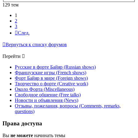
129 тем
1
2
3
След.
Вернуться к списку форумов
Перейти
Русские в форте Байяр (Russian shows)
Французские игры (French shows)
Форт Байяр в мире (Foreign shows)
Творчество о форте (Creative work)
Около Форта (Miscellaneous)
Свободное общение (Free talks)
Новости и объявления (News)
Отзывы, пожелания, вопросы (Comments, remarks,
questions)
Права доступа
Вы
не можете
начинать темы