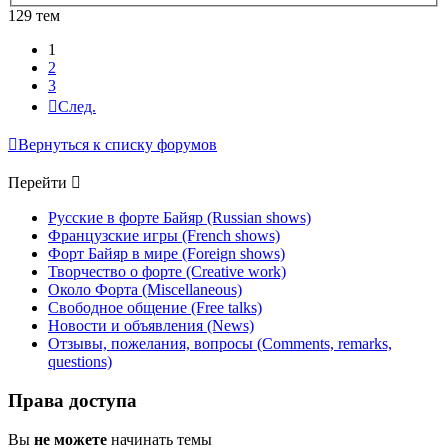
129 тем
1
2
3
След.
Вернуться к списку форумов
Перейти
Русские в форте Байяр (Russian shows)
Французские игры (French shows)
Форт Байяр в мире (Foreign shows)
Творчество о форте (Creative work)
Около Форта (Miscellaneous)
Свободное общение (Free talks)
Новости и объявления (News)
Отзывы, пожелания, вопросы (Comments, remarks,
questions)
Права доступа
Вы
не можете
начинать темы