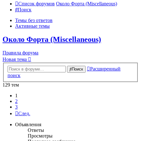
Список форумов
Около Форта (Miscellaneous)
Поиск
Темы без ответов
Активные темы
Около Форта (Miscellaneous)
Правила форума
Новая тема
Расширенный
Поиск
поиск
129 тем
1
2
3
След.
Объявления
Ответы
Просмотры