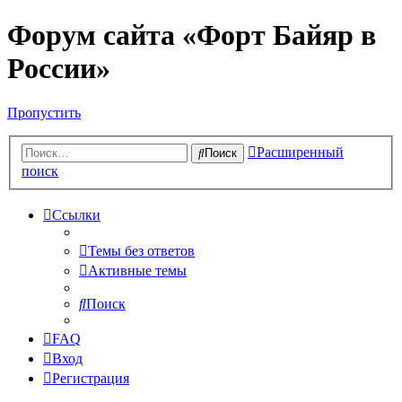
Форум сайта «Форт Байяр в
России»
Пропустить
Расширенный
Поиск
поиск
Ссылки
Темы без ответов
Активные темы
Поиск
FAQ
Вход
Регистрация