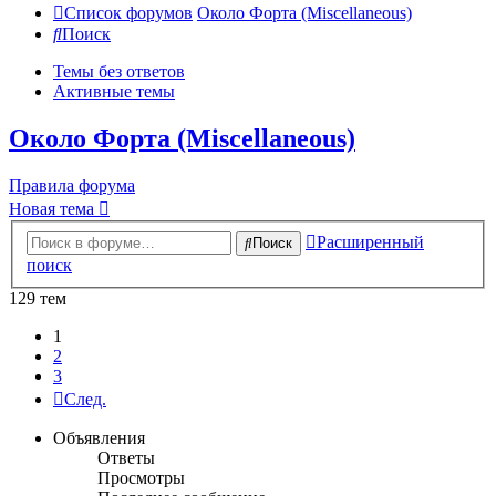
Список форумов
Около Форта (Miscellaneous)
Поиск
Темы без ответов
Активные темы
Около Форта (Miscellaneous)
Правила форума
Новая тема
Расширенный
Поиск
поиск
129 тем
1
2
3
След.
Объявления
Ответы
Просмотры