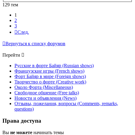
129 тем
1
2
3
След.
Вернуться к списку форумов
Перейти
Русские в форте Байяр (Russian shows)
Французские игры (French shows)
Форт Байяр в мире (Foreign shows)
Творчество о форте (Creative work)
Около Форта (Miscellaneous)
Свободное общение (Free talks)
Новости и объявления (News)
Отзывы, пожелания, вопросы (Comments, remarks,
questions)
Права доступа
Вы
не можете
начинать темы