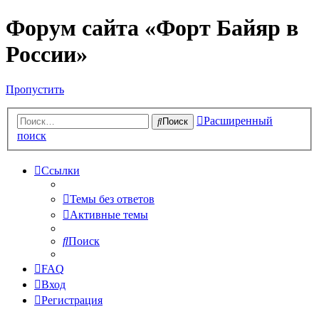
Форум сайта «Форт Байяр в
России»
Пропустить
Расширенный
Поиск
поиск
Ссылки
Темы без ответов
Активные темы
Поиск
FAQ
Вход
Регистрация