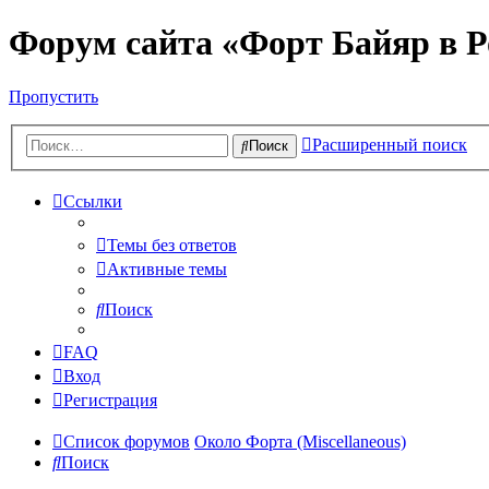
Форум сайта «Форт Байяр в Р
Пропустить
Расширенный поиск
Поиск
Ссылки
Темы без ответов
Активные темы
Поиск
FAQ
Вход
Регистрация
Список форумов
Около Форта (Miscellaneous)
Поиск