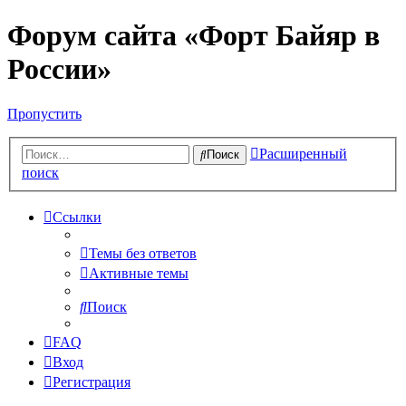
Форум сайта «Форт Байяр в
России»
Пропустить
Расширенный
Поиск
поиск
Ссылки
Темы без ответов
Активные темы
Поиск
FAQ
Вход
Регистрация