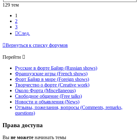
129 тем
1
2
3
След.
Вернуться к списку форумов
Перейти
Русские в форте Байяр (Russian shows)
Французские игры (French shows)
Форт Байяр в мире (Foreign shows)
Творчество о форте (Creative work)
Около Форта (Miscellaneous)
Свободное общение (Free talks)
Новости и объявления (News)
Отзывы, пожелания, вопросы (Comments, remarks,
questions)
Права доступа
Вы
не можете
начинать темы