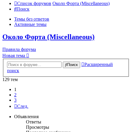
Список форумов
Около Форта (Miscellaneous)
Поиск
Темы без ответов
Активные темы
Около Форта (Miscellaneous)
Правила форума
Новая тема
Расширенный
Поиск
поиск
129 тем
1
2
3
След.
Объявления
Ответы
Просмотры