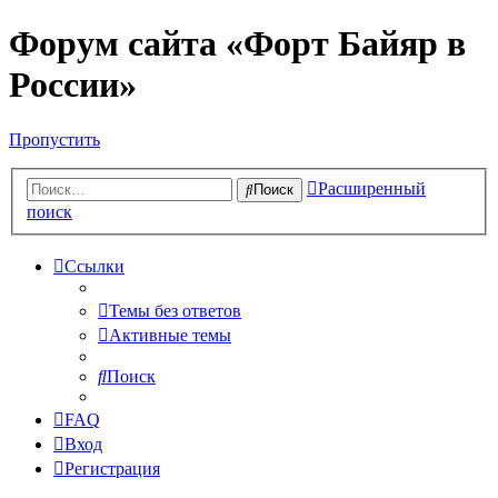
Форум сайта «Форт Байяр в
России»
Пропустить
Расширенный
Поиск
поиск
Ссылки
Темы без ответов
Активные темы
Поиск
FAQ
Вход
Регистрация