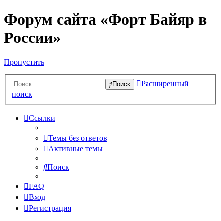
Форум сайта «Форт Байяр в
России»
Пропустить
Расширенный
Поиск
поиск
Ссылки
Темы без ответов
Активные темы
Поиск
FAQ
Вход
Регистрация