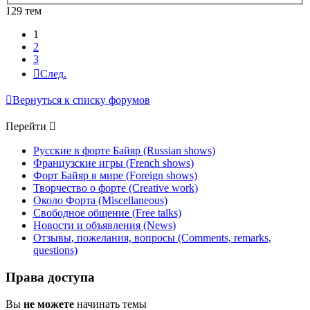
129 тем
1
2
3
След.
Вернуться к списку форумов
Перейти
Русские в форте Байяр (Russian shows)
Французские игры (French shows)
Форт Байяр в мире (Foreign shows)
Творчество о форте (Creative work)
Около Форта (Miscellaneous)
Свободное общение (Free talks)
Новости и объявления (News)
Отзывы, пожелания, вопросы (Comments, remarks,
questions)
Права доступа
Вы
не можете
начинать темы