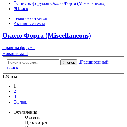
Список форумов
Около Форта (Miscellaneous)
Поиск
Темы без ответов
Активные темы
Около Форта (Miscellaneous)
Правила форума
Новая тема
Расширенный
Поиск
поиск
129 тем
1
2
3
След.
Объявления
Ответы
Просмотры