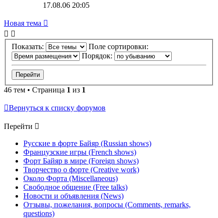
17.08.06 20:05
Новая тема
Показать:
Поле сортировки:
Порядок:
46 тем • Страница
1
из
1
Вернуться к списку форумов
Перейти
Русские в форте Байяр (Russian shows)
Французские игры (French shows)
Форт Байяр в мире (Foreign shows)
Творчество о форте (Creative work)
Около Форта (Miscellaneous)
Свободное общение (Free talks)
Новости и объявления (News)
Отзывы, пожелания, вопросы (Comments, remarks,
questions)