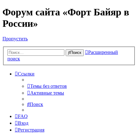
Форум сайта «Форт Байяр в
России»
Пропустить
Расширенный
Поиск
поиск
Ссылки
Темы без ответов
Активные темы
Поиск
FAQ
Вход
Регистрация