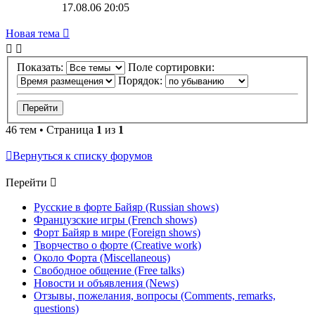
17.08.06 20:05
Новая тема
Показать:
Поле сортировки:
Порядок:
46 тем • Страница
1
из
1
Вернуться к списку форумов
Перейти
Русские в форте Байяр (Russian shows)
Французские игры (French shows)
Форт Байяр в мире (Foreign shows)
Творчество о форте (Creative work)
Около Форта (Miscellaneous)
Свободное общение (Free talks)
Новости и объявления (News)
Отзывы, пожелания, вопросы (Comments, remarks,
questions)