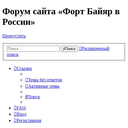
Форум сайта «Форт Байяр в
России»
Пропустить
Расширенный
Поиск
поиск
Ссылки
Темы без ответов
Активные темы
Поиск
FAQ
Вход
Регистрация