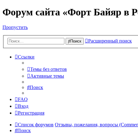
Форум сайта «Форт Байяр в Р
Пропустить
Расширенный поиск
Поиск
Ссылки
Темы без ответов
Активные темы
Поиск
FAQ
Вход
Регистрация
Список форумов
Отзывы, пожелания, вопросы (Comments,
Поиск