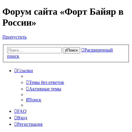
Форум сайта «Форт Байяр в
России»
Пропустить
Расширенный
Поиск
поиск
Ссылки
Темы без ответов
Активные темы
Поиск
FAQ
Вход
Регистрация