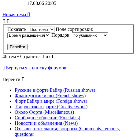
17.08.06 20:05
Новая тема
Показать:
Поле сортировки:
Порядок:
46 тем • Страница
1
из
1
Вернуться к списку форумов
Перейти
Русские в форте Байяр (Russian shows)
Французские игры (French shows)
Форт Байяр в мире (Foreign shows)
Творчество о форте (Creative work)
Около Форта (Miscellaneous)
Свободное общение (Free talks)
Новости и объявления (News)
Отзывы, пожелания, вопросы (Comments, remarks,
questions)