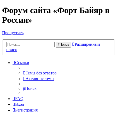
Форум сайта «Форт Байяр в
России»
Пропустить
Расширенный
Поиск
поиск
Ссылки
Темы без ответов
Активные темы
Поиск
FAQ
Вход
Регистрация