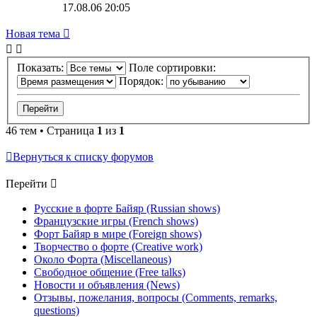
17.08.06 20:05
Новая тема
Показать:
Поле сортировки:
Порядок:
46 тем • Страница
1
из
1
Вернуться к списку форумов
Перейти
Русские в форте Байяр (Russian shows)
Французские игры (French shows)
Форт Байяр в мире (Foreign shows)
Творчество о форте (Creative work)
Около Форта (Miscellaneous)
Свободное общение (Free talks)
Новости и объявления (News)
Отзывы, пожелания, вопросы (Comments, remarks,
questions)