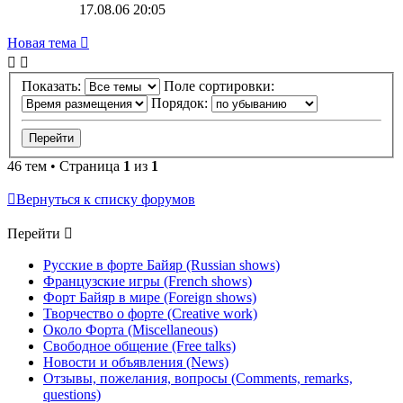
17.08.06 20:05
Новая тема
Показать:
Поле сортировки:
Порядок:
46 тем • Страница
1
из
1
Вернуться к списку форумов
Перейти
Русские в форте Байяр (Russian shows)
Французские игры (French shows)
Форт Байяр в мире (Foreign shows)
Творчество о форте (Creative work)
Около Форта (Miscellaneous)
Свободное общение (Free talks)
Новости и объявления (News)
Отзывы, пожелания, вопросы (Comments, remarks,
questions)