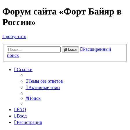
Форум сайта «Форт Байяр в
России»
Пропустить
Расширенный
Поиск
поиск
Ссылки
Темы без ответов
Активные темы
Поиск
FAQ
Вход
Регистрация