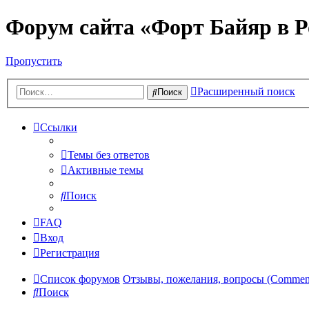
Форум сайта «Форт Байяр в Р
Пропустить
Расширенный поиск
Поиск
Ссылки
Темы без ответов
Активные темы
Поиск
FAQ
Вход
Регистрация
Список форумов
Отзывы, пожелания, вопросы (Comments,
Поиск