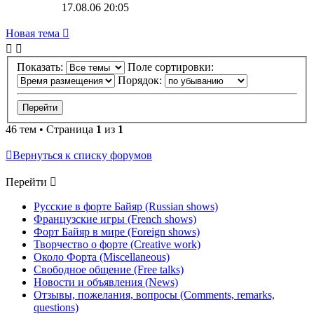
17.08.06 20:05
Новая тема
Показать:
Поле сортировки:
Порядок:
46 тем • Страница
1
из
1
Вернуться к списку форумов
Перейти
Русские в форте Байяр (Russian shows)
Французские игры (French shows)
Форт Байяр в мире (Foreign shows)
Творчество о форте (Creative work)
Около Форта (Miscellaneous)
Свободное общение (Free talks)
Новости и объявления (News)
Отзывы, пожелания, вопросы (Comments, remarks,
questions)