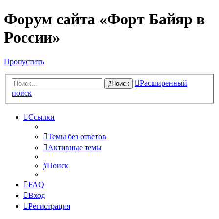
Форум сайта «Форт Байяр в
России»
Пропустить
Расширенный
Поиск
поиск
Ссылки
Темы без ответов
Активные темы
Поиск
FAQ
Вход
Регистрация