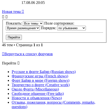
17.08.06 20:05
Новая тема
Показать:
Поле сортировки:
Порядок:
46 тем • Страница
1
из
1
Вернуться к списку форумов
Перейти
Русские в форте Байяр (Russian shows)
Французские игры (French shows)
Форт Байяр в мире (Foreign shows)
Творчество о форте (Creative work)
Около Форта (Miscellaneous)
Свободное общение (Free talks)
Новости и объявления (News)
Отзывы, пожелания, вопросы (Comments, remarks,
questions)