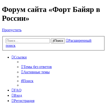
Форум сайта «Форт Байяр в
России»
Пропустить
Расширенный
Поиск
поиск
Ссылки
Темы без ответов
Активные темы
Поиск
FAQ
Вход
Регистрация