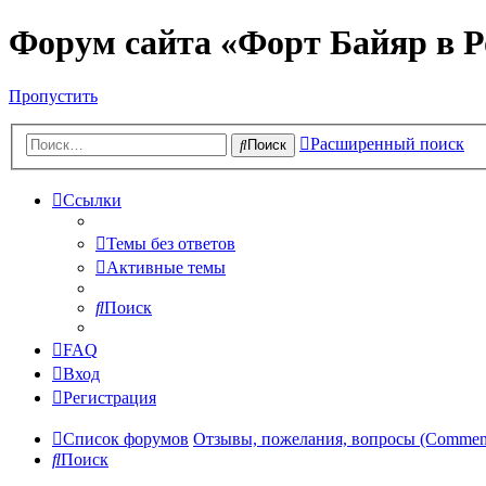
Форум сайта «Форт Байяр в Р
Пропустить
Расширенный поиск
Поиск
Ссылки
Темы без ответов
Активные темы
Поиск
FAQ
Вход
Регистрация
Список форумов
Отзывы, пожелания, вопросы (Comments,
Поиск