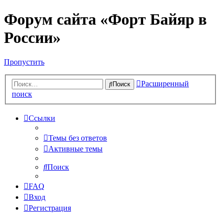
Форум сайта «Форт Байяр в
России»
Пропустить
Расширенный
Поиск
поиск
Ссылки
Темы без ответов
Активные темы
Поиск
FAQ
Вход
Регистрация