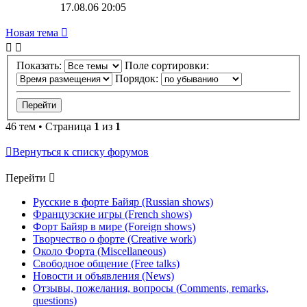
17.08.06 20:05
Новая тема
Показать:
Поле сортировки:
Порядок:
46 тем • Страница
1
из
1
Вернуться к списку форумов
Перейти
Русские в форте Байяр (Russian shows)
Французские игры (French shows)
Форт Байяр в мире (Foreign shows)
Творчество о форте (Creative work)
Около Форта (Miscellaneous)
Свободное общение (Free talks)
Новости и объявления (News)
Отзывы, пожелания, вопросы (Comments, remarks,
questions)