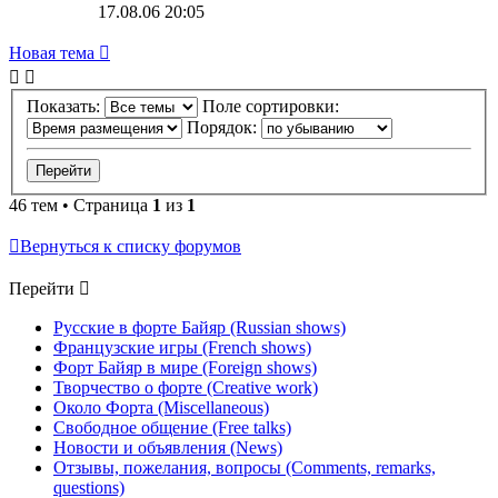
17.08.06 20:05
Новая тема
Показать:
Поле сортировки:
Порядок:
46 тем • Страница
1
из
1
Вернуться к списку форумов
Перейти
Русские в форте Байяр (Russian shows)
Французские игры (French shows)
Форт Байяр в мире (Foreign shows)
Творчество о форте (Creative work)
Около Форта (Miscellaneous)
Свободное общение (Free talks)
Новости и объявления (News)
Отзывы, пожелания, вопросы (Comments, remarks,
questions)