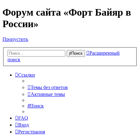
Форум сайта «Форт Байяр в
России»
Пропустить
Расширенный
Поиск
поиск
Ссылки
Темы без ответов
Активные темы
Поиск
FAQ
Вход
Регистрация