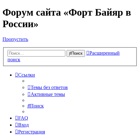
Форум сайта «Форт Байяр в
России»
Пропустить
Расширенный
Поиск
поиск
Ссылки
Темы без ответов
Активные темы
Поиск
FAQ
Вход
Регистрация