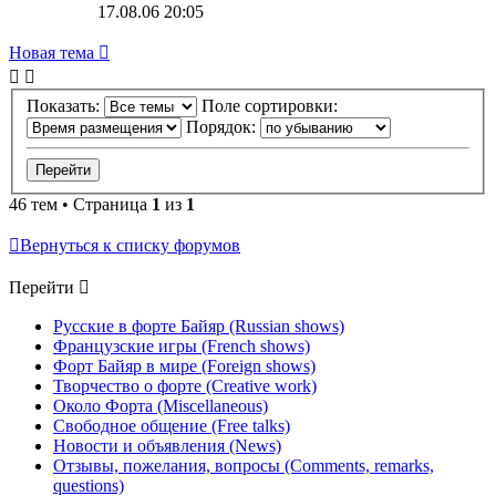
17.08.06 20:05
Новая тема
Показать:
Поле сортировки:
Порядок:
46 тем • Страница
1
из
1
Вернуться к списку форумов
Перейти
Русские в форте Байяр (Russian shows)
Французские игры (French shows)
Форт Байяр в мире (Foreign shows)
Творчество о форте (Creative work)
Около Форта (Miscellaneous)
Свободное общение (Free talks)
Новости и объявления (News)
Отзывы, пожелания, вопросы (Comments, remarks,
questions)