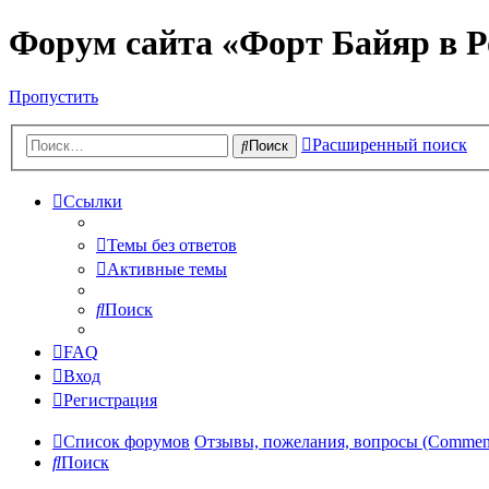
Форум сайта «Форт Байяр в Р
Пропустить
Расширенный поиск
Поиск
Ссылки
Темы без ответов
Активные темы
Поиск
FAQ
Вход
Регистрация
Список форумов
Отзывы, пожелания, вопросы (Comments,
Поиск