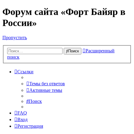
Форум сайта «Форт Байяр в
России»
Пропустить
Расширенный
Поиск
поиск
Ссылки
Темы без ответов
Активные темы
Поиск
FAQ
Вход
Регистрация