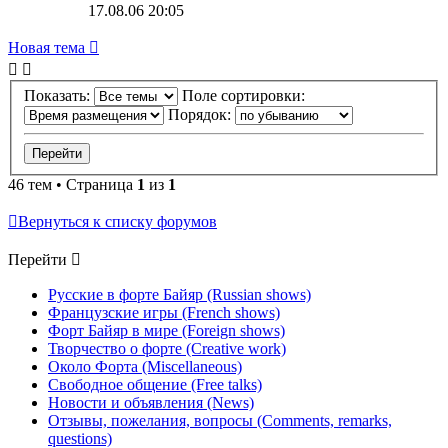
17.08.06 20:05
Новая тема
Показать:
Поле сортировки:
Порядок:
46 тем • Страница
1
из
1
Вернуться к списку форумов
Перейти
Русские в форте Байяр (Russian shows)
Французские игры (French shows)
Форт Байяр в мире (Foreign shows)
Творчество о форте (Creative work)
Около Форта (Miscellaneous)
Свободное общение (Free talks)
Новости и объявления (News)
Отзывы, пожелания, вопросы (Comments, remarks,
questions)