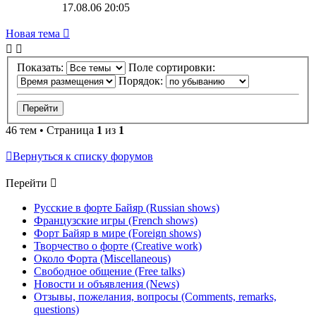
17.08.06 20:05
Новая тема
Показать:
Поле сортировки:
Порядок:
46 тем • Страница
1
из
1
Вернуться к списку форумов
Перейти
Русские в форте Байяр (Russian shows)
Французские игры (French shows)
Форт Байяр в мире (Foreign shows)
Творчество о форте (Creative work)
Около Форта (Miscellaneous)
Свободное общение (Free talks)
Новости и объявления (News)
Отзывы, пожелания, вопросы (Comments, remarks,
questions)