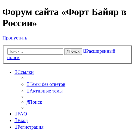
Форум сайта «Форт Байяр в
России»
Пропустить
Расширенный
Поиск
поиск
Ссылки
Темы без ответов
Активные темы
Поиск
FAQ
Вход
Регистрация