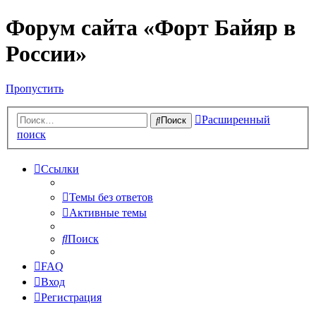
Форум сайта «Форт Байяр в
России»
Пропустить
Расширенный
Поиск
поиск
Ссылки
Темы без ответов
Активные темы
Поиск
FAQ
Вход
Регистрация