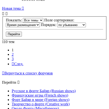
Новая тема
Показать:
Поле сортировки:
Порядок:
110 тем
1
2
3
След.
Вернуться к списку форумов
Перейти
Русские в форте Байяр (Russian shows)
Французские игры (French shows)
Форт Байяр в мире (Foreign shows)
Творчество о форте (Creative work)
Около Форта (Miscellaneous)