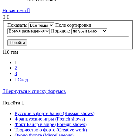
Новая тема
Показать:
Поле сортировки:
Порядок:
110 тем
1
2
3
След.
Вернуться к списку форумов
Перейти
Русские в форте Байяр (Russian shows)
Французские игры (French shows)
Форт Байяр в мире (Foreign shows)
Творчество о форте (Creative work)
Около Форта (Miscellaneous)