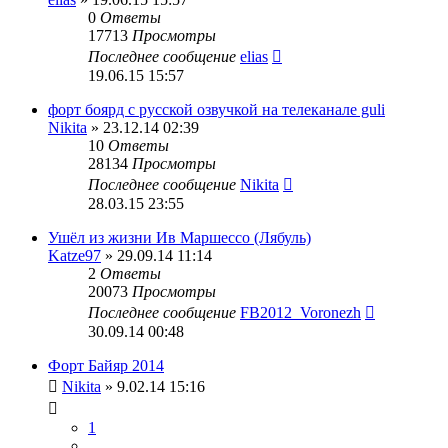
0
Ответы
17713
Просмотры
Последнее сообщение
elias
19.06.15 15:57
форт боярд с русской озвучкой на телеканале guli
Nikita
» 23.12.14 02:39
10
Ответы
28134
Просмотры
Последнее сообщение
Nikita
28.03.15 23:55
Ушёл из жизни Ив Маршессо (Лябуль)
Katze97
» 29.09.14 11:14
2
Ответы
20073
Просмотры
Последнее сообщение
FB2012_Voronezh
30.09.14 00:48
Форт Байяр 2014
Nikita
» 9.02.14 15:16
1
…