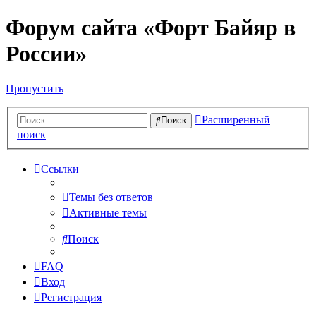
Форум сайта «Форт Байяр в
России»
Пропустить
Расширенный
Поиск
поиск
Ссылки
Темы без ответов
Активные темы
Поиск
FAQ
Вход
Регистрация