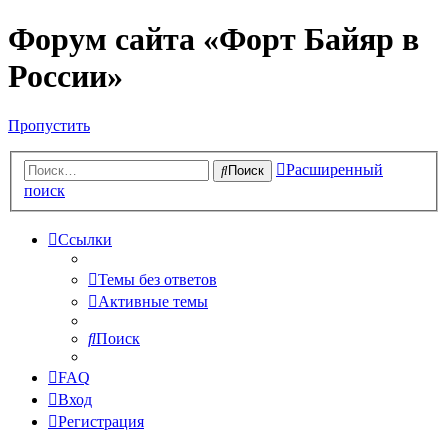
Форум сайта «Форт Байяр в
России»
Пропустить
Расширенный
Поиск
поиск
Ссылки
Темы без ответов
Активные темы
Поиск
FAQ
Вход
Регистрация