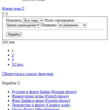
Новая тема
Показать:
Поле сортировки:
Порядок:
110 тем
1
2
3
След.
Вернуться к списку форумов
Перейти
Русские в форте Байяр (Russian shows)
Французские игры (French shows)
Форт Байяр в мире (Foreign shows)
Творчество о форте (Creative work)
Около Форта (Miscellaneous)