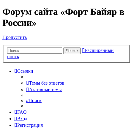
Форум сайта «Форт Байяр в
России»
Пропустить
Расширенный
Поиск
поиск
Ссылки
Темы без ответов
Активные темы
Поиск
FAQ
Вход
Регистрация