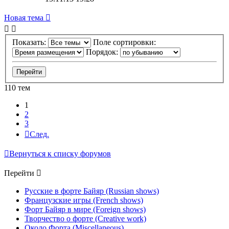
Новая тема
Показать:
Поле сортировки:
Порядок:
110 тем
1
2
3
След.
Вернуться к списку форумов
Перейти
Русские в форте Байяр (Russian shows)
Французские игры (French shows)
Форт Байяр в мире (Foreign shows)
Творчество о форте (Creative work)
Около Форта (Miscellaneous)