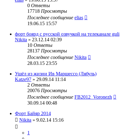
0
Ответы
17718
Просмотры
Последнее сообщение
elias
19.06.15 15:57
форт боярд с русской озвучкой на телеканале guli
Nikita
» 23.12.14 02:39
10
Ответы
28137
Просмотры
Последнее сообщение
Nikita
28.03.15 23:55
Ушёл из жизни Ив Маршессо (Лябуль)
Katze97
» 29.09.14 11:14
2
Ответы
20076
Просмотры
Последнее сообщение
FB2012_Voronezh
30.09.14 00:48
Форт Байяр 2014
Nikita
» 9.02.14 15:16
1
…