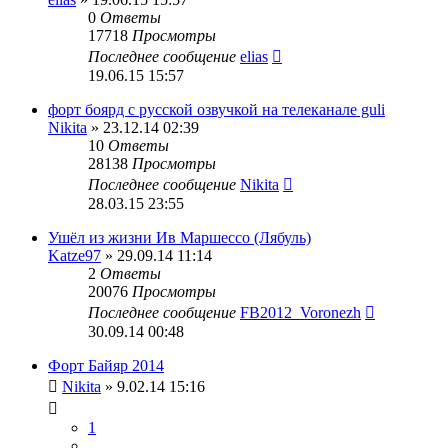
0
Ответы
17718
Просмотры
Последнее сообщение
elias
19.06.15 15:57
форт боярд с русской озвучкой на телеканале guli
Nikita
» 23.12.14 02:39
10
Ответы
28138
Просмотры
Последнее сообщение
Nikita
28.03.15 23:55
Ушёл из жизни Ив Маршессо (Лябуль)
Katze97
» 29.09.14 11:14
2
Ответы
20076
Просмотры
Последнее сообщение
FB2012_Voronezh
30.09.14 00:48
Форт Байяр 2014
Nikita
» 9.02.14 15:16
1
…