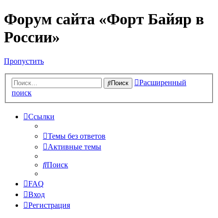
Форум сайта «Форт Байяр в
России»
Пропустить
Расширенный
Поиск
поиск
Ссылки
Темы без ответов
Активные темы
Поиск
FAQ
Вход
Регистрация