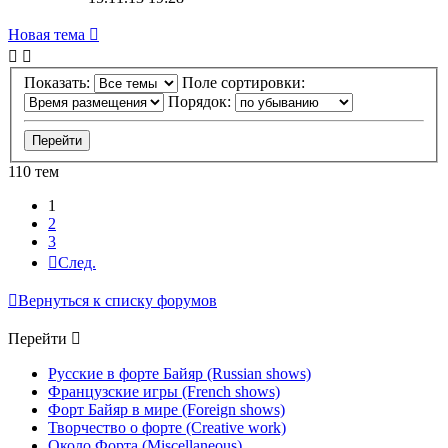
Новая тема
Показать:
Поле сортировки:
Порядок:
110 тем
1
2
3
След.
Вернуться к списку форумов
Перейти
Русские в форте Байяр (Russian shows)
Французские игры (French shows)
Форт Байяр в мире (Foreign shows)
Творчество о форте (Creative work)
Около Форта (Miscellaneous)