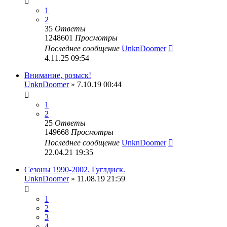
1
2
35
Ответы
1248601
Просмотры
Последнее сообщение
UnknDoomer
4.11.25 09:54
Внимание, розыск!
UnknDoomer
» 7.10.19 00:44
1
2
25
Ответы
149668
Просмотры
Последнее сообщение
UnknDoomer
22.04.21 19:35
Сезоны 1990-2002. Гуглдиск.
UnknDoomer
» 11.08.19 21:59
1
2
3
4