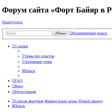
Форум сайта «Форт Байяр в Р
Пропустить
Расширенный поиск
Поиск
Ссылки
Темы без ответов
Активные темы
Поиск
FAQ
Вход
Регистрация
Список форумов
Французские игры (French shows)
Поиск