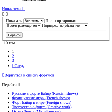
Новая тема
Показать:
Поле сортировки:
Порядок:
110 тем
1
2
3
След.
Вернуться к списку форумов
Перейти
Русские в форте Байяр (Russian shows)
Французские игры (French shows)
Форт Байяр в мире (Foreign shows)
Творчество о форте (Creative work)
Около Форта (Miscellaneous)