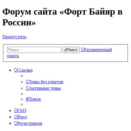
Форум сайта «Форт Байяр в
России»
Пропустить
Расширенный
Поиск
поиск
Ссылки
Темы без ответов
Активные темы
Поиск
FAQ
Вход
Регистрация