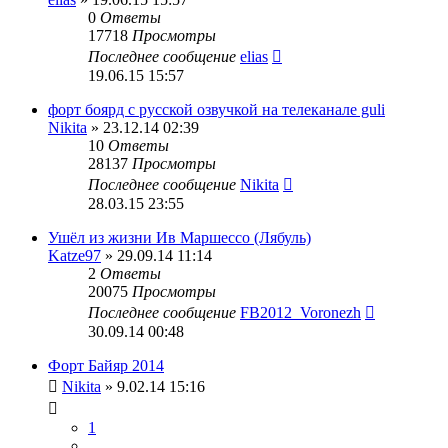
0
Ответы
17718
Просмотры
Последнее сообщение
elias
19.06.15 15:57
форт боярд с русской озвучкой на телеканале guli
Nikita
» 23.12.14 02:39
10
Ответы
28137
Просмотры
Последнее сообщение
Nikita
28.03.15 23:55
Ушёл из жизни Ив Маршессо (Лябуль)
Katze97
» 29.09.14 11:14
2
Ответы
20075
Просмотры
Последнее сообщение
FB2012_Voronezh
30.09.14 00:48
Форт Байяр 2014
Nikita
» 9.02.14 15:16
1
…