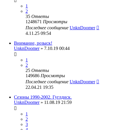
1
2
35
Ответы
1248671
Просмотры
Последнее сообщение
UnknDoomer
4.11.25 09:54
Внимание, розыск!
UnknDoomer
» 7.10.19 00:44
1
2
25
Ответы
149686
Просмотры
Последнее сообщение
UnknDoomer
22.04.21 19:35
Сезоны 1990-2002. Гуглдиск.
UnknDoomer
» 11.08.19 21:59
1
2
3
4