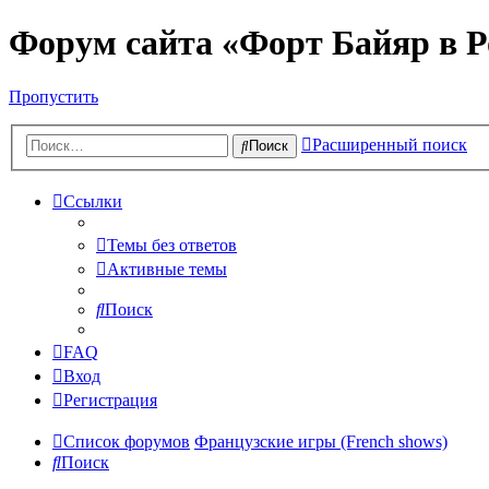
Форум сайта «Форт Байяр в Р
Пропустить
Расширенный поиск
Поиск
Ссылки
Темы без ответов
Активные темы
Поиск
FAQ
Вход
Регистрация
Список форумов
Французские игры (French shows)
Поиск