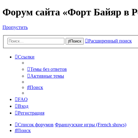
Форум сайта «Форт Байяр в Р
Пропустить
Расширенный поиск
Поиск
Ссылки
Темы без ответов
Активные темы
Поиск
FAQ
Вход
Регистрация
Список форумов
Французские игры (French shows)
Поиск