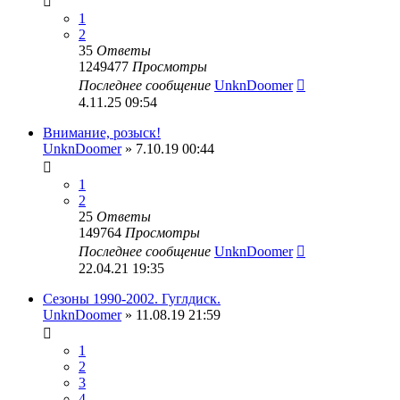
1
2
35
Ответы
1249477
Просмотры
Последнее сообщение
UnknDoomer
4.11.25 09:54
Внимание, розыск!
UnknDoomer
» 7.10.19 00:44
1
2
25
Ответы
149764
Просмотры
Последнее сообщение
UnknDoomer
22.04.21 19:35
Сезоны 1990-2002. Гуглдиск.
UnknDoomer
» 11.08.19 21:59
1
2
3
4