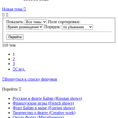
Новая тема
Показать:
Поле сортировки:
Порядок:
110 тем
1
2
3
След.
Вернуться к списку форумов
Перейти
Русские в форте Байяр (Russian shows)
Французские игры (French shows)
Форт Байяр в мире (Foreign shows)
Творчество о форте (Creative work)
Около Форта (Miscellaneous)