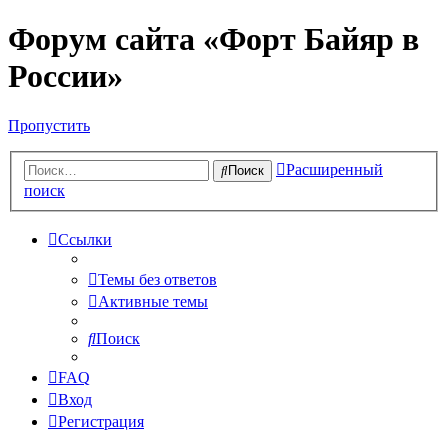
Форум сайта «Форт Байяр в
России»
Пропустить
Расширенный
Поиск
поиск
Ссылки
Темы без ответов
Активные темы
Поиск
FAQ
Вход
Регистрация