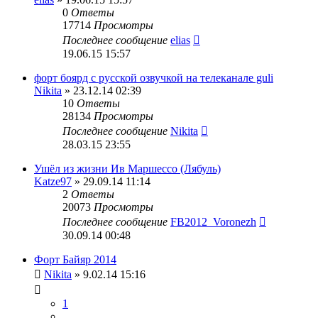
0
Ответы
17714
Просмотры
Последнее сообщение
elias
19.06.15 15:57
форт боярд с русской озвучкой на телеканале guli
Nikita
» 23.12.14 02:39
10
Ответы
28134
Просмотры
Последнее сообщение
Nikita
28.03.15 23:55
Ушёл из жизни Ив Маршессо (Лябуль)
Katze97
» 29.09.14 11:14
2
Ответы
20073
Просмотры
Последнее сообщение
FB2012_Voronezh
30.09.14 00:48
Форт Байяр 2014
Nikita
» 9.02.14 15:16
1
…