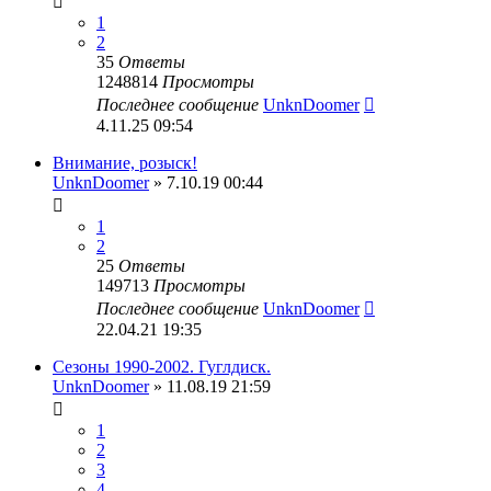
1
2
35
Ответы
1248814
Просмотры
Последнее сообщение
UnknDoomer
4.11.25 09:54
Внимание, розыск!
UnknDoomer
» 7.10.19 00:44
1
2
25
Ответы
149713
Просмотры
Последнее сообщение
UnknDoomer
22.04.21 19:35
Сезоны 1990-2002. Гуглдиск.
UnknDoomer
» 11.08.19 21:59
1
2
3
4