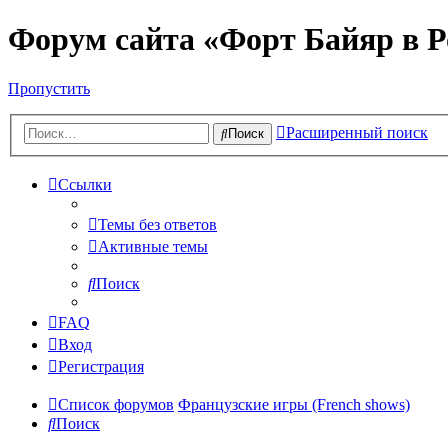
Форум сайта «Форт Байяр в Р
Пропустить
Расширенный поиск
Поиск
Ссылки
Темы без ответов
Активные темы
Поиск
FAQ
Вход
Регистрация
Список форумов
Французские игры (French shows)
Поиск