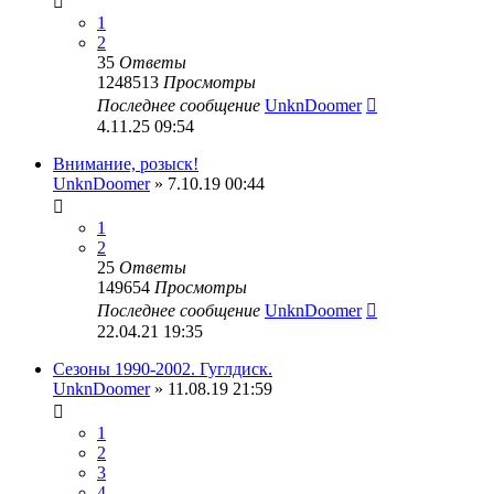
1
2
35
Ответы
1248513
Просмотры
Последнее сообщение
UnknDoomer
4.11.25 09:54
Внимание, розыск!
UnknDoomer
» 7.10.19 00:44
1
2
25
Ответы
149654
Просмотры
Последнее сообщение
UnknDoomer
22.04.21 19:35
Сезоны 1990-2002. Гуглдиск.
UnknDoomer
» 11.08.19 21:59
1
2
3
4