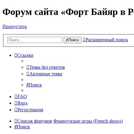
Форум сайта «Форт Байяр в Р
Пропустить
Расширенный поиск
Поиск
Ссылки
Темы без ответов
Активные темы
Поиск
FAQ
Вход
Регистрация
Список форумов
Французские игры (French shows)
Поиск