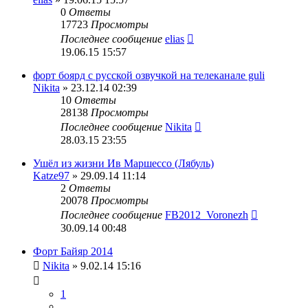
0
Ответы
17723
Просмотры
Последнее сообщение
elias
19.06.15 15:57
форт боярд с русской озвучкой на телеканале guli
Nikita
» 23.12.14 02:39
10
Ответы
28138
Просмотры
Последнее сообщение
Nikita
28.03.15 23:55
Ушёл из жизни Ив Маршессо (Лябуль)
Katze97
» 29.09.14 11:14
2
Ответы
20078
Просмотры
Последнее сообщение
FB2012_Voronezh
30.09.14 00:48
Форт Байяр 2014
Nikita
» 9.02.14 15:16
1
…