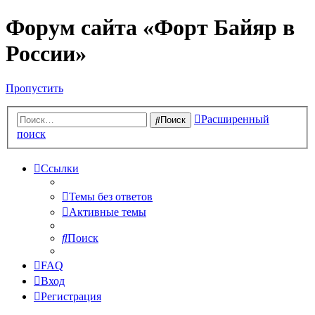
Форум сайта «Форт Байяр в
России»
Пропустить
Расширенный
Поиск
поиск
Ссылки
Темы без ответов
Активные темы
Поиск
FAQ
Вход
Регистрация