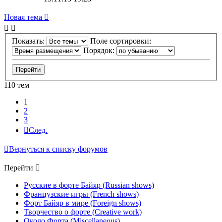
Новая тема
Показать:
Поле сортировки:
Порядок:
110 тем
1
2
3
След.
Вернуться к списку форумов
Перейти
Русские в форте Байяр (Russian shows)
Французские игры (French shows)
Форт Байяр в мире (Foreign shows)
Творчество о форте (Creative work)
Около Форта (Miscellaneous)