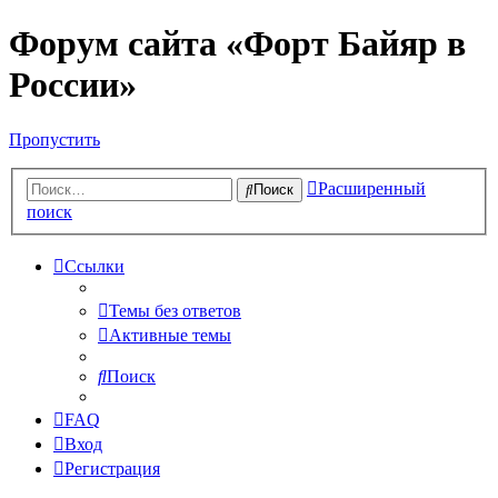
Форум сайта «Форт Байяр в
России»
Пропустить
Расширенный
Поиск
поиск
Ссылки
Темы без ответов
Активные темы
Поиск
FAQ
Вход
Регистрация