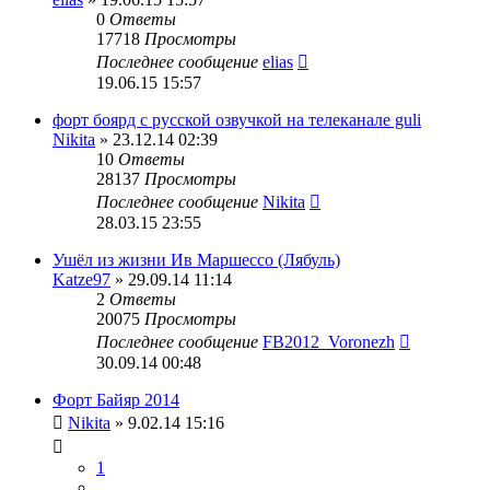
0
Ответы
17718
Просмотры
Последнее сообщение
elias
19.06.15 15:57
форт боярд с русской озвучкой на телеканале guli
Nikita
» 23.12.14 02:39
10
Ответы
28137
Просмотры
Последнее сообщение
Nikita
28.03.15 23:55
Ушёл из жизни Ив Маршессо (Лябуль)
Katze97
» 29.09.14 11:14
2
Ответы
20075
Просмотры
Последнее сообщение
FB2012_Voronezh
30.09.14 00:48
Форт Байяр 2014
Nikita
» 9.02.14 15:16
1
…