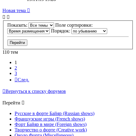
Новая тема
Показать:
Поле сортировки:
Порядок:
110 тем
1
2
3
След.
Вернуться к списку форумов
Перейти
Русские в форте Байяр (Russian shows)
Французские игры (French shows)
Форт Байяр в мире (Foreign shows)
Творчество о форте (Creative work)
Около Форта (Miscellaneous)