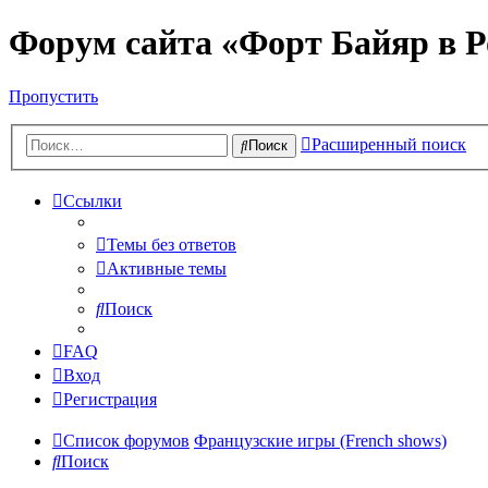
Форум сайта «Форт Байяр в Р
Пропустить
Расширенный поиск
Поиск
Ссылки
Темы без ответов
Активные темы
Поиск
FAQ
Вход
Регистрация
Список форумов
Французские игры (French shows)
Поиск