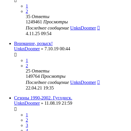
1
2
35
Ответы
1249461
Просмотры
Последнее сообщение
UnknDoomer
4.11.25 09:54
Внимание, розыск!
UnknDoomer
» 7.10.19 00:44
1
2
25
Ответы
149764
Просмотры
Последнее сообщение
UnknDoomer
22.04.21 19:35
Сезоны 1990-2002. Гуглдиск.
UnknDoomer
» 11.08.19 21:59
1
2
3
4