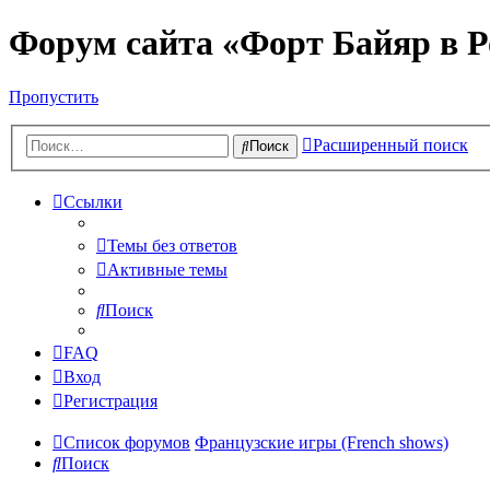
Форум сайта «Форт Байяр в Р
Пропустить
Расширенный поиск
Поиск
Ссылки
Темы без ответов
Активные темы
Поиск
FAQ
Вход
Регистрация
Список форумов
Французские игры (French shows)
Поиск