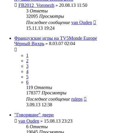
FB2012_Voronezh
» 20.08.13 11:50
3
Ответы
32095
Просмотры
Последнее сообщение
van Ouden
15.11.13 19:24
Французские игры на TV5Monde Europe
Чёрный Вихрь
» 8.03.07 02:04
1
2
3
4
5
6
119
Ответы
178377
Просмотры
Последнее сообщение
ruleps
3.09.13 12:38
"Говорящие" двери
van Ouden
» 15.08.13 23:23
6
Ответы
19045
Просмотры