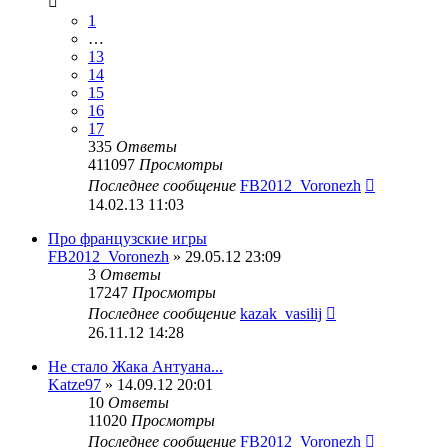
1
…
13
14
15
16
17
335
Ответы
411097
Просмотры
Последнее сообщение
FB2012_Voronezh
14.02.13 11:03
Про французские игры
FB2012_Voronezh
» 29.05.12 23:09
3
Ответы
17247
Просмотры
Последнее сообщение
kazak_vasilij
26.11.12 14:28
Не стало Жака Антуана...
Katze97
» 14.09.12 20:01
10
Ответы
11020
Просмотры
Последнее сообщение
FB2012_Voronezh