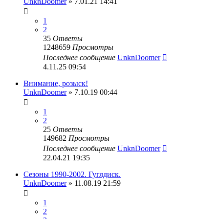
UnknDoomer
» 7.01.21 14:41
1
2
35
Ответы
1248659
Просмотры
Последнее сообщение
UnknDoomer
4.11.25 09:54
Внимание, розыск!
UnknDoomer
» 7.10.19 00:44
1
2
25
Ответы
149682
Просмотры
Последнее сообщение
UnknDoomer
22.04.21 19:35
Сезоны 1990-2002. Гуглдиск.
UnknDoomer
» 11.08.19 21:59
1
2